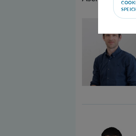
COOK
SPEI