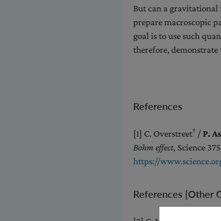
But can a gravitational
prepare macroscopic par
goal is to use such qua
therefore, demonstrate 
References
†
[1] C. Overstreet
/
P. 
Bohm effect,
Science 375
https://www.science.org
References [Other 