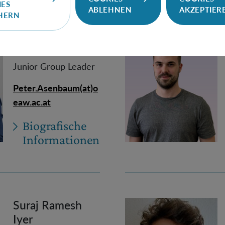
IES
ABLEHNEN
AKZEPTIER
CHERN
Peter Asenbaum
Junior Group Leader
Peter.Asenbaum(at)o
eaw.ac.at
Biografische
Informationen
Suraj Ramesh
Iyer