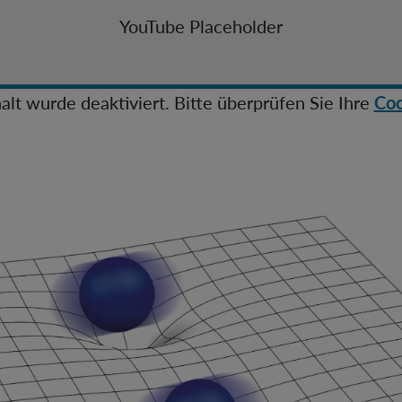
Navascués Group
YouTube Placeholder
Zeilinger Group
IQOQI Fellows
alt wurde deaktiviert. Bitte überprüfen Sie Ihre
Coo
Topical Teams