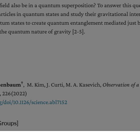
 field also be in a quantum superposition? To answer this qu
ticles in quantum states and study their gravitational inte
ntum states to create quantum entanglement mediated just b
the quantum nature of gravity [2-5].
†
Asenbaum
, M. Kim, J. Curti, M. A. Kasevich,
Observation of a
, 226
(2022)
/doi/10.1126/science.abl7152
Groups]