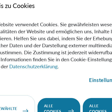
al,
Gravitationally Induced Entanglement between Two Massive P
s zu Cookies
ects in Gravity
0402 (2017),
https://doi.org/10.1103/PhysRevLett.119.240402
ebsite verwendet Cookies. Sie gewährleisten wese
, G. W. Morley, H. Ulbricht, M. Toroš, M. Paternostro, A. A. 
alitäten der Website und ermöglichen uns, Inhalte 
ieren. Helfen Sie uns dabei, indem Sie der Erhebun
ess for Quantum Gravity,
Phys. Rev. Lett. 119, 240401 (2017)
scher Daten und der Darstellung externer multimedia
/PhysRevLett.119.240401
zustimmen. Die Zustimmung ist jederzeit widerrufba
Informationen finden Sie in den Cookie-Einstellun
Tham, M. Paternostro, T. Paterek,
Observable quantum entangl
 der
Datenschutzerklärung
.
(2020).
https://doi.org/10.1038/s41534-020-0243-y
ntanglement, and the graviton,
Phys. Rev. D 105, 024029 (20
Einstellu
3/PhysRevD.105.024029
ALLE
ALLE
EWÄHLTE
up
COOKIES
COOKIES