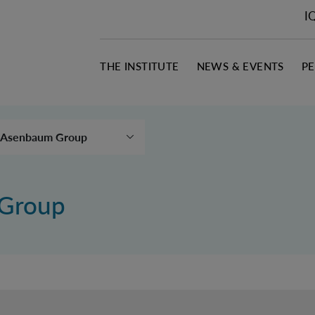
I
THE INSTITUTE
NEWS & EVENTS
P
Asenbaum Group
Aspelmeyer Group
Brukner Group
Group
Castro Ruiz Group
Christodoulou Group
Huber Group
Müller Group