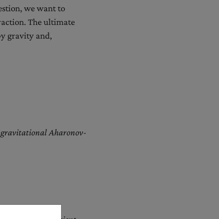
estion, we want to
raction. The ultimate
y gravity and,
 gravitational Aharonov-