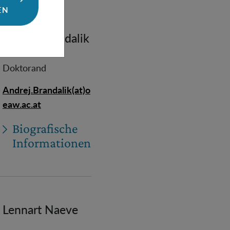
EN
Andrej Brandalik
Doktorand
Andrej.Brandalik(at)o
eaw.ac.at
Biografische
Informationen
Lennart Naeve