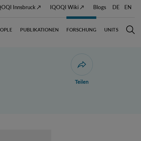
QOQI Innsbruck ↗
IQOQI Wiki ↗
Blogs
DE
EN
EOPLE
PUBLIKATIONEN
FORSCHUNG
UNITS
Hauptn
S
Dialog zum Teilen der Seit
Teilen