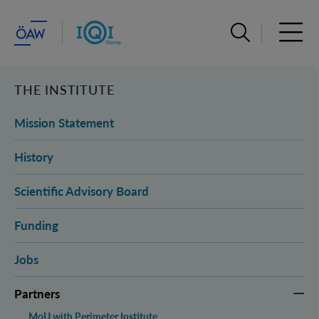
Suchleiste öffn
Haupt
THE INSTITUTE
Mission Statement
History
Scientific Advisory Board
Funding
Jobs
Partners
MoU with Perimeter Institute