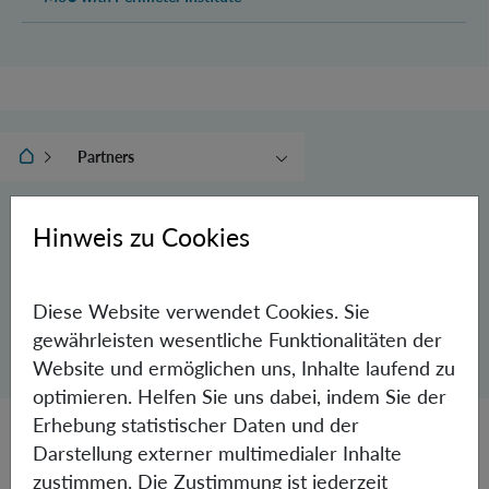
IQOQI Wien
Partners
Mission Statement
History
Hinweis zu Cookies
Partners
Scientific Advisory Board
Funding
Diese Website verwendet Cookies. Sie
Jobs
Dialog zum Teilen der Seite öffnen
gewährleisten wesentliche Funktionalitäten der
Website und ermöglichen uns, Inhalte laufend zu
Teilen
optimieren. Helfen Sie uns dabei, indem Sie der
Erhebung statistischer Daten und der
Darstellung externer multimedialer Inhalte
VCQ – Vienna Center for Quantum Science and
zustimmen. Die Zustimmung ist jederzeit