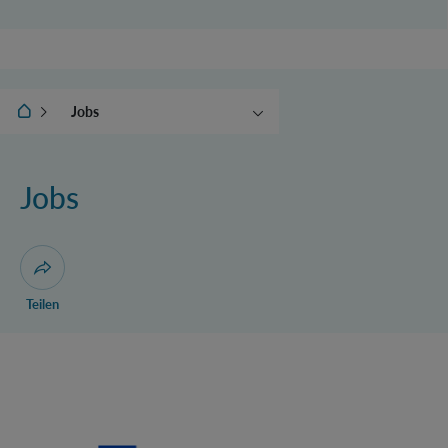
IQOQI Wien
Jobs
Mission Statement
History
Jobs
Scientific Advisory Board
Funding
Partners
Dialog zum Teilen der Seite öffnen
Teilen
Prae Doc (DISS) (F*M*X) - Müller Group