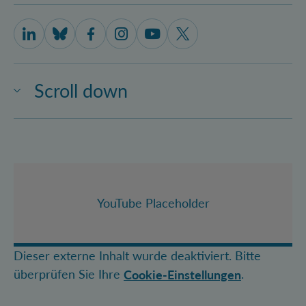
IQOQI Vienna on LinkedIn
IQOQI Vienna on Bluesky
IQOQI Vienna on Facebook
IQOQI Vienna on Instagram
IQOQI Vienna on Youtube
IQOQI Vienna on X
Scroll down
YouTube Placeholder
Dieser externe Inhalt wurde deaktiviert. Bitte
überprüfen Sie Ihre
.
Cookie-Einstellungen