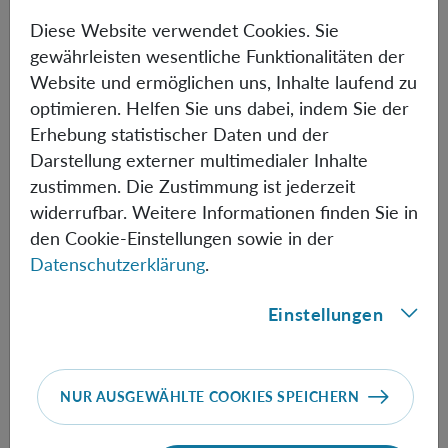
Diese Website verwendet Cookies. Sie
gewährleisten wesentliche Funktionalitäten der
Mark Pruckner
Website und ermöglichen uns, Inhalte laufend zu
Technik | IT
optimieren. Helfen Sie uns dabei, indem Sie der
Erhebung statistischer Daten und der
+43 (1) 51581 - 9529
Darstellung externer multimedialer Inhalte
Mark.Pruckner(at)oeaw.ac.at
zustimmen. Die Zustimmung ist jederzeit
Biografische Informationen
widerrufbar. Weitere Informationen finden Sie in
den Cookie-Einstellungen sowie in der
Datenschutzerklärung
.
Sofia Maria Satanakis
Einstellungen
Wissenschaftliche Öffentlichkeitsarbeit
+43 (1) 51581 - 9503
SofiaMaria.Satanakis(at)oeaw.ac.at
NUR AUSGEWÄHLTE COOKIES SPEICHERN
Biografische Informationen