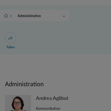
IQOQI Wien
Administration
Groups
Junior Groups
Independent Research
Dialog zum Teilen der Seite öffnen
Groups
Teilen
Administration
Andrea Aglibut
Kommunikation