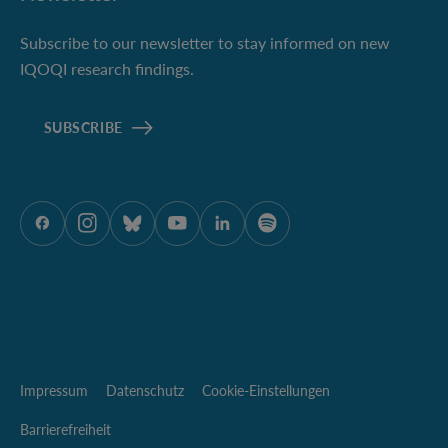
Subscribe to our newsletter to stay informed on new
IQOQI research findings.
SUBSCRIBE
ÖAW auf Facebook
ÖAW auf Instagram
ÖAW auf Bluesky
ÖAW auf Youtube
ÖAW auf LinkedIn
ÖAW auf Spotify
Impressum
Datenschutz
Cookie-Einstellungen
Barrierefreiheit