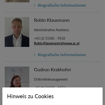
Biografische Informationen
Robin Klausmann
Administrative Assistenz
+43 (1) 51581 - 9532
Robin.Klausmann(at)oeaw.ac.at
Biografische Informationen
Gudrun Krakhofer
Drittmittelmanagement
+43 (1) 51581 - 1253
gudrun.krakhofer(at)oeaw.ac.at
Hinweis zu Cookies
Biografische Informationen