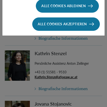
ALLE COOKIES ABLEHNEN
Laura Maria Sommer
Administrative Assistenz
ALLE COOKIES AKZEPTIEREN
LauraMaria.Sommer(at)oeaw.ac.at
Biografische Informationen
Kathrin Stenzel
Persönliche Assistenz Anton Zeilinger
+43 (1) 51581 - 9510
Kathrin.Stenzel(at)oeaw.ac.at
Biografische Informationen
Jovana Stojanovic