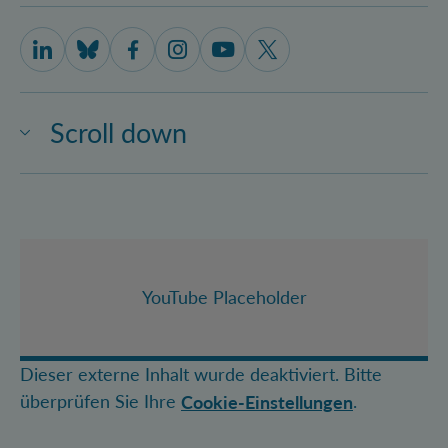
IQOQI Vienna on LinkedIn
IQOQI Vienna on Bluesky
IQOQI Vienna on Facebook
IQOQI Vienna on Instagram
IQOQI Vienna on Youtube
IQOQI Vienna on X
Scroll down
YouTube Placeholder
Dieser externe Inhalt wurde deaktiviert. Bitte
überprüfen Sie Ihre
.
Cookie-Einstellungen