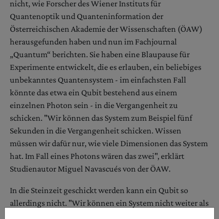
nicht, wie Forscher des Wiener Instituts für
Quantenoptik und Quanteninformation der
Österreichischen Akademie der Wissenschaften (ÖAW)
herausgefunden haben und nun im Fachjournal
„Quantum“ berichten. Sie haben eine Blaupause für
Experimente entwickelt, die es erlauben, ein beliebiges
unbekanntes Quantensystem - im einfachsten Fall
könnte das etwa ein Qubit bestehend aus einem
einzelnen Photon sein - in die Vergangenheit zu
schicken. "Wir können das System zum Beispiel fünf
Sekunden in die Vergangenheit schicken. Wissen
müssen wir dafür nur, wie viele Dimensionen das System
hat. Im Fall eines Photons wären das zwei", erklärt
Studienautor Miguel Navascués von der ÖAW.
In die Steinzeit geschickt werden kann ein Qubit so
allerdings nicht. "Wir können ein System nicht weiter als
die Dauer des Experiments zurückschicken. Wenn das