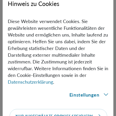
Hinweis zu Cookies
Experiment für zehn Sekunden gelaufen ist, können wir
ein System zehn Sekunden zurückspulen", sagt
Navascués. Um das zu erreichen, präparieren die Forscher
Diese Website verwendet Cookies. Sie
im Labor Quantenpartikel, die mit einem
gewährleisten wesentliche Funktionalitäten der
Quantenspeicher verschränkt sind. Diese werden dann
Website und ermöglichen uns, Inhalte laufend zu
durch eine Zone außerhalb des Labors geschickt, in der
optimieren. Helfen Sie uns dabei, indem Sie der
sich das Ziel-Qubit befindet. Dabei interagiert der
Erhebung statistischer Daten und der
Quantenpartikel mit dem Qubit. Bei seiner Rückkehr ins
Darstellung externer multimedialer Inhalte
Labor wird der Partikel vom Quantenspeicher
zustimmen. Die Zustimmung ist jederzeit
entkoppelt. Durch die Messung des Quantenspeichers
widerrufbar. Weitere Informationen finden Sie in
am Ende des Experiments spulen die Forscher den
den Cookie-Einstellungen sowie in der
Zustand des Qubits zurück.
Datenschutzerklärung
.
Einstellungen
Schnelldurchlauf in die Zukunft
Die Forscher können für jede Anzahl von Dimensionen