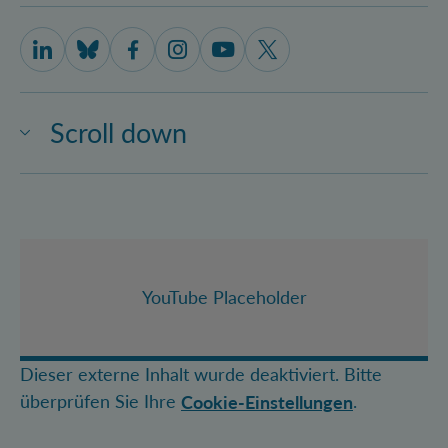
IQOQI Vienna on LinkedIn
IQOQI Vienna on Bluesky
IQOQI Vienna on Facebook
IQOQI Vienna on Instagram
IQOQI Vienna on Youtube
IQOQI Vienna on X
Scroll down
YouTube Placeholder
Dieser externe Inhalt wurde deaktiviert. Bitte
überprüfen Sie Ihre
.
Cookie-Einstellungen