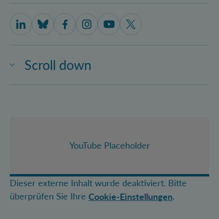
IQOQI Vienna on LinkedIn
IQOQI Vienna on Bluesky
IQOQI Vienna on Facebook
IQOQI Vienna on Instagram
IQOQI Vienna on Youtube
IQOQI Vienna on X
Scroll down
YouTube Placeholder
Dieser externe Inhalt wurde deaktiviert. Bitte
überprüfen Sie Ihre
.
Cookie-Einstellungen