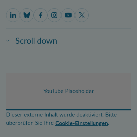
IQOQI Vienna on LinkedIn
IQOQI Vienna on Bluesky
IQOQI Vienna on Facebook
IQOQI Vienna on Instagram
IQOQI Vienna on Youtube
IQOQI Vienna on X
Scroll down
YouTube Placeholder
Dieser externe Inhalt wurde deaktiviert. Bitte
überprüfen Sie Ihre
.
Cookie-Einstellungen