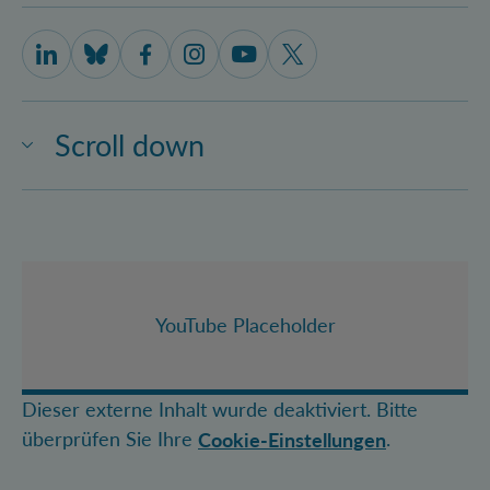
IQOQI Vienna on LinkedIn
IQOQI Vienna on Bluesky
IQOQI Vienna on Facebook
IQOQI Vienna on Instagram
IQOQI Vienna on Youtube
IQOQI Vienna on X
Scroll down
YouTube Placeholder
Dieser externe Inhalt wurde deaktiviert. Bitte
überprüfen Sie Ihre
.
Cookie-Einstellungen