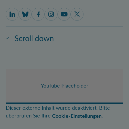
IQOQI Vienna on LinkedIn
IQOQI Vienna on Bluesky
IQOQI Vienna on Facebook
IQOQI Vienna on Instagram
IQOQI Vienna on Youtube
IQOQI Vienna on X
Scroll down
YouTube Placeholder
Dieser externe Inhalt wurde deaktiviert. Bitte
überprüfen Sie Ihre
.
Cookie-Einstellungen