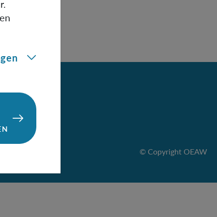
r.
gen
ngen
EN
© Copyright OEAW