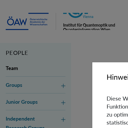
Institut für Quantenoptik und
Quanteninformation Wien
PEOPLE
Team
Hinwei
Groups
Diese W
Junior Groups
Funktion
zu optim
Independent
statisti
Research Groups