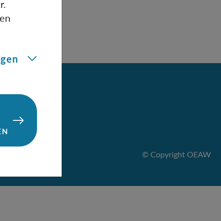
r.
gen
ngen
EN
© Copyright OEAW