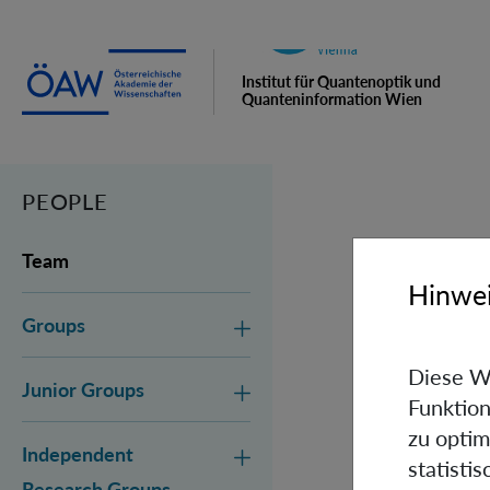
Institut für Quantenoptik und
Quanteninformation Wien
PEOPLE
Team
Hinwei
Groups
Diese W
Junior Groups
Funktion
zu optim
Independent
statisti
Research Groups