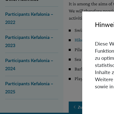
It is among the aims of
We will therefore provid
Participants Kefalonia –
activities, such as:
2022
Hinwei
Swimming in the be
Participants Kefalonia –
Hikes
on the old isl
Diese W
2023
Pilates course
Funktion
zu optim
Sea cave exploration
Participants Kefalonia –
statisti
2024
Barbeque night
Inhalte 
Playing music togeth
Weitere 
Participants Kefalonia –
sowie in
2025
Zurück