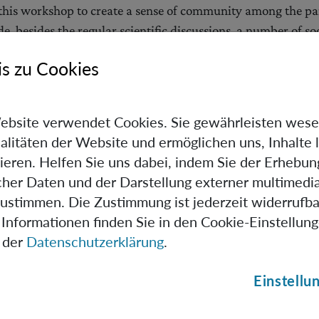
 this workshop to create a sense of community among the par
e, besides the regular scientific discussions, a number of so
s zu Cookies
autiful
bays
of Kefalonia (bring your snorkeling equipment)
and’s footpaths
ebsite verwendet Cookies. Sie gewährleisten wese
alitäten der Website und ermöglichen uns, Inhalte 
ieren. Helfen Sie uns dabei, indem Sie der Erhebun
scher Daten und der Darstellung externer multimedia
zustimmen. Die Zustimmung ist jederzeit widerrufba
er (bring your instrument!)
Informationen finden Sie in den Cookie-Einstellun
 der
Datenschutzerklärung
.
Einstellu