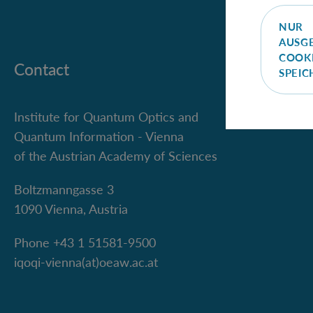
NUR
AUSG
COOK
Contact
SPEI
Institute for Quantum Optics and
Quantum Information - Vienna
of the Austrian Academy of Sciences
Boltzmanngasse 3
1090 Vienna, Austria
Phone +43 1 51581-9500
iqoqi-vienna(at)oeaw.ac.at