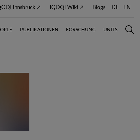
QOQI Innsbruck ↗
IQOQI Wiki ↗
Blogs
DE
EN
EOPLE
PUBLIKATIONEN
FORSCHUNG
UNITS
Hauptn
S