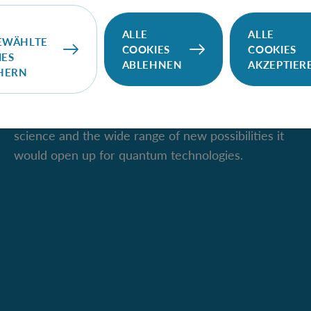
ALLE
ALLE
EWÄHLTE
COOKIES
COOKIES
IES
ABLEHNEN
AKZEPTIER
IQOQI Vienna
CHERN
We pursue the vision of quantum information
science and the wide range of new possibilities it
would open up for quantum technologies.