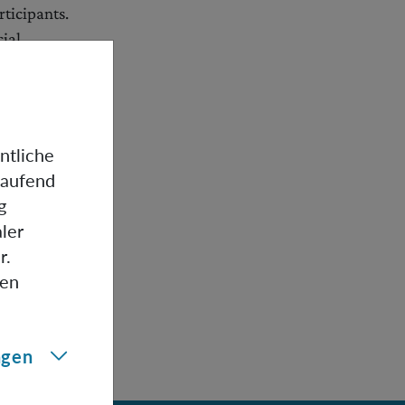
ticipants.
cial
ntliche
laufend
g
ler
r.
gen
ngen