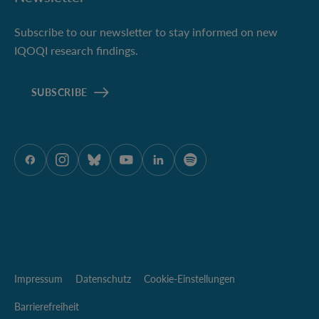
Subscribe to our newsletter to stay informed on new
IQOQI research findings.
SUBSCRIBE
ÖAW auf Facebook
ÖAW auf Instagram
ÖAW auf Bluesky
ÖAW auf Youtube
ÖAW auf LinkedIn
ÖAW auf Spotify
Impressum
Datenschutz
Cookie-Einstellungen
Barrierefreiheit