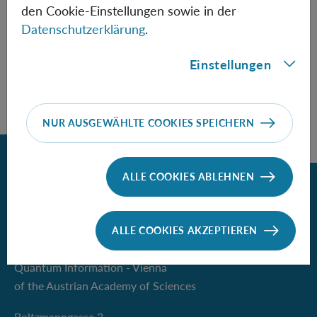
den Cookie-Einstellungen sowie in der
Speaker:
David Garcia
(Ludwig-Maximilian
Datenschutzerklärung
.
University of Munich)
Einstellungen
NUR AUSGEWÄHLTE COOKIES SPEICHERN
Zurück
ALLE COOKIES ABLEHNEN
Contact
ALLE COOKIES AKZEPTIEREN
Institute for Quantum Optics and
Quantum Information - Vienna
of the Austrian Academy of Sciences
Boltzmanngasse 3