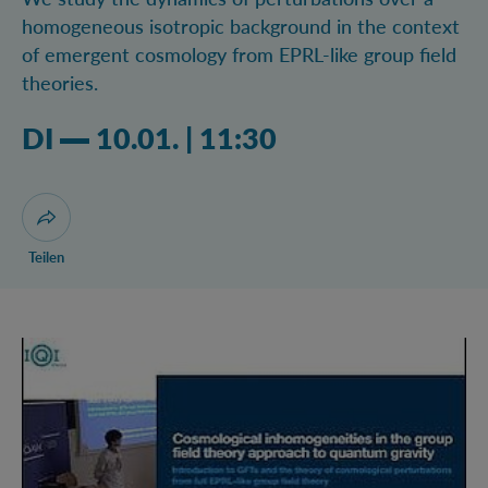
homogeneous isotropic background in the context
of emergent cosmology from EPRL-like group field
theories.
Dienstag 10.01.2023 11:01 Uhr
DI
10.01.
|
11:30
Dialog zum Teilen der Seite öffnen
Teilen