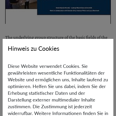
The underlying group structure of the basic fields of the
theory leads to a particularly simple form for the
Hinweis zu Cookies
linearized dynamics of the inhomogeneous and/or
anisotropic modes. We apply the Bogoliubov formalism
to decouple these modes' dynamics and study special
Diese Website verwendet Cookies. Sie
regimes of spins as well as cosmological observables built
gewährleisten wesentliche Funktionalitäten der
from the full quantum group field theory description.
Website und ermöglichen uns, Inhalte laufend zu
optimieren. Helfen Sie uns dabei, indem Sie der
Erhebung statistischer Daten und der
Informationen
Darstellung externer multimedialer Inhalte
zustimmen. Die Zustimmung ist jederzeit
widerrufbar. Weitere Informationen finden Sie in