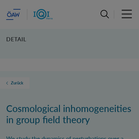
Suchleiste öffn
Haupt
DETAIL
Zurück
Cosmological inhomogeneities
in group field theory
We study the dynamics of perturbations over a