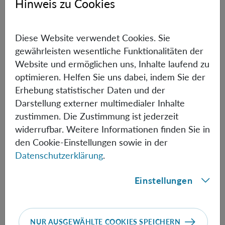
Hinweis zu Cookies
eigenstates, I will show that entanglement can be
generated between rotational degrees of freedom, with
appreciable correlations arising even without spatially
Diese Website verwendet Cookies. Sie
superposed mass states. I will argue that the possibility of
gewährleisten wesentliche Funktionalitäten der
rotating the spheres at high angular velocities can
Website und ermöglichen uns, Inhalte laufend zu
compensate for the smallness of the gravitomagnetic
optimieren. Helfen Sie uns dabei, indem Sie der
coupling, enabling entangling rates comparable to those
Erhebung statistischer Daten und der
of Newtonian schemes. I will conclude by discussing
Darstellung externer multimedialer Inhalte
open questions and conceptual avenues opened by frame
zustimmen. Die Zustimmung ist jederzeit
dragging-mediated entanglement.
widerrufbar. Weitere Informationen finden Sie in
den Cookie-Einstellungen sowie in der
Datenschutzerklärung
.
Informationen
Einstellungen
Speaker:
Trinidad Lantaño
(Ulm University)
NUR AUSGEWÄHLTE COOKIES SPEICHERN