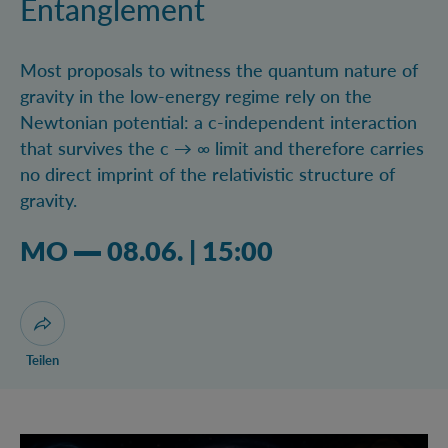
Entanglement
Most proposals to witness the quantum nature of
gravity in the low-energy regime rely on the
Newtonian potential: a c-independent interaction
that survives the c → ∞ limit and therefore carries
no direct imprint of the relativistic structure of
gravity.
Montag 08.06.2026 03:06 Uhr
MO
08.06.
|
15:00
Dialog zum Teilen der Seite öffnen
Teilen