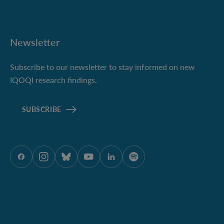
Newsletter
Subscribe to our newsletter to stay informed on new
IQOQI research findings.
SUBSCRIBE
ÖAW auf Facebook
ÖAW auf Instagram
ÖAW auf Bluesky
ÖAW auf Youtube
ÖAW auf LinkedIn
ÖAW auf Spotify