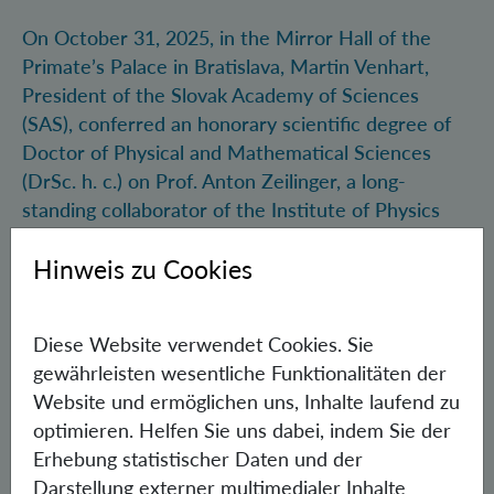
On October 31, 2025, in the Mirror Hall of the
Primate’s Palace in Bratislava, Martin Venhart,
President of the Slovak Academy of Sciences
(SAS), conferred an honorary scientific degree of
Doctor of Physical and Mathematical Sciences
(DrSc. h. c.) on Prof. Anton Zeilinger, a long-
standing collaborator of the Institute of Physics
SAS.
Hinweis zu Cookies
03.11.2025
Diese Website verwendet Cookies. Sie
gewährleisten wesentliche Funktionalitäten der
Website und ermöglichen uns, Inhalte laufend zu
optimieren. Helfen Sie uns dabei, indem Sie der
Erhebung statistischer Daten und der
Darstellung externer multimedialer Inhalte