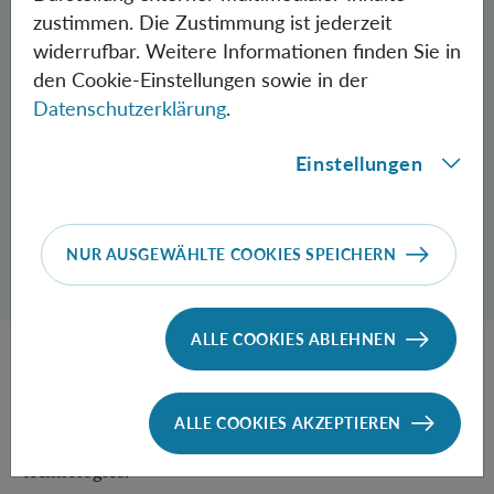
zustimmen. Die Zustimmung ist jederzeit
widerrufbar. Weitere Informationen finden Sie in
den Cookie-Einstellungen sowie in der
Datenschutzerklärung
.
Einstellungen
© Martin Bystriansky
NUR AUSGEWÄHLTE COOKIES SPEICHERN
Dialog zum Teilen der Seite öffnen
Teilen
ALLE COOKIES ABLEHNEN
The Slovak Academy of Sciences awarded this honorary
degree to Prof. Zeilinger in recognition of his
ALLE COOKIES AKZEPTIEREN
contributions to particle physics and quantum
technologies.