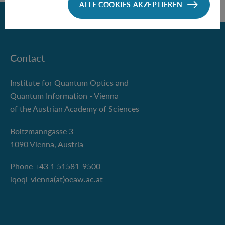
ALLE COOKIES AKZEPTIEREN
Zurück
Contact
Institute for Quantum Optics and
Quantum Information - Vienna
of the Austrian Academy of Sciences
Boltzmanngasse 3
1090 Vienna, Austria
Phone +43 1 51581-9500
iqoqi-vienna(at)oeaw.ac.at