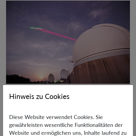
Hinweis zu Cookies
Furthermore, by exploiting the geometry of the manifold
of NESS states, we use parameter estimation in order to
bound the co-variance of the currents in the NESS by the
Diese Website verwendet Cookies. Sie
entropy production. Since our proof is geometrical, this
gewährleisten wesentliche Funktionalitäten der
fundamental result generalizes
Website und ermöglichen uns, Inhalte laufend zu