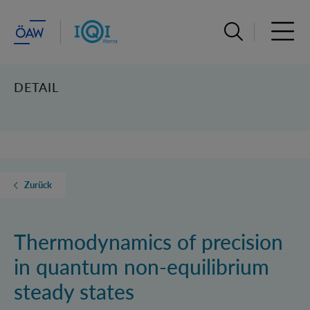
Suchleiste öffn
Haupt
DETAIL
Zurück
Thermodynamics of precision
in quantum non-equilibrium
steady states