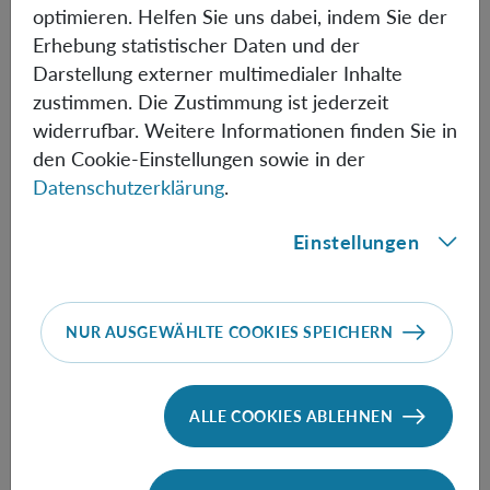
the thermodynamics of precision and
optimieren. Helfen Sie uns dabei, indem Sie der
the thermodynamic uncertainly beyond the classical
Erhebung statistischer Daten und der
Markovian paradigm. This result promises to evolve our
Darstellung externer multimedialer Inhalte
understanding of the delicate relationship between
zustimmen. Die Zustimmung ist jederzeit
fluctuations and quantum coherence in autonomous
widerrufbar. Weitere Informationen finden Sie in
thermal machines.
den Cookie-Einstellungen sowie in der
Datenschutzerklärung
.
Einstellungen
Informationen
NUR AUSGEWÄHLTE COOKIES SPEICHERN
Speaker:
Giacomo Guarnieri
ALLE COOKIES ABLEHNEN