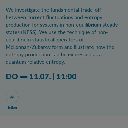
We investigate the fundamental trade-off
between current fluctuations and entropy
production for systems in non-equilibrium steady
states (NESS). We use the technique of non-
equilibrium statistical operators of
McLennan/Zubarev form and illustrate how the
entropy production can be expressed as a
quantum relative entropy.
Donnerstag 11.07.2019 11:07 Uhr
DO
11.07.
|
11:00
Dialog zum Teilen der Seite öffnen
Teilen