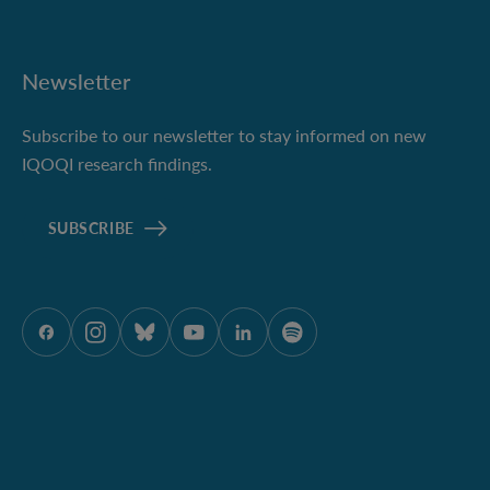
Newsletter
Subscribe to our newsletter to stay informed on new
IQOQI research findings.
SUBSCRIBE
ÖAW auf Facebook
ÖAW auf Instagram
ÖAW auf Bluesky
ÖAW auf Youtube
ÖAW auf LinkedIn
ÖAW auf Spotify