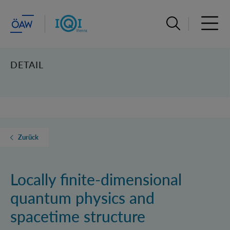
Suchleiste öffn
Haupt
DETAIL
Zurück
Locally finite-dimensional
quantum physics and
spacetime structure