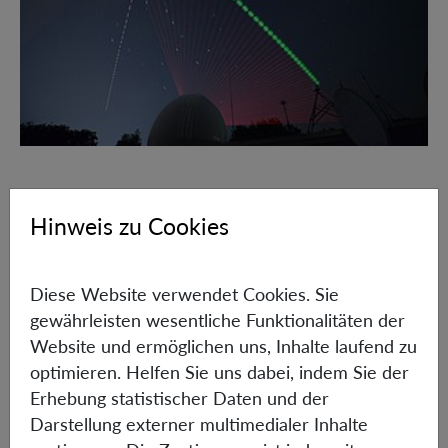
I consider a formulation where the finite-dimensionality
Hinweis zu Cookies
is implemented at the level of local operator algebras a la
algebraic QFT. The requirement of local finite-
dimensionality leads to modifications to the microscopic
Diese Website verwendet Cookies. Sie
structure of spacetime, which I will explore. I will also
gewährleisten wesentliche Funktionalitäten der
discuss how local finite-dimensionality allows for
Website und ermöglichen uns, Inhalte laufend zu
spacetime geometry to be seen as an effective description
optimieren. Helfen Sie uns dabei, indem Sie der
of the statistical properties of quantum states, and for
Erhebung statistischer Daten und der
gravity to emerge as a statistical effect.
Darstellung externer multimedialer Inhalte