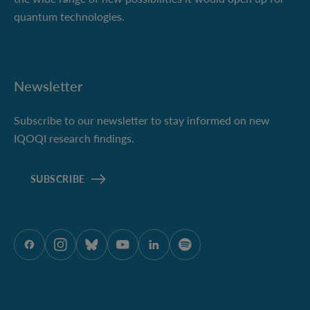
quantum technologies.
Newsletter
Subscribe to our newsletter to stay informed on new
IQOQI research findings.
SUBSCRIBE
ÖAW auf Facebook
ÖAW auf Instagram
ÖAW auf Bluesky
ÖAW auf Youtube
ÖAW auf LinkedIn
ÖAW auf Spotify