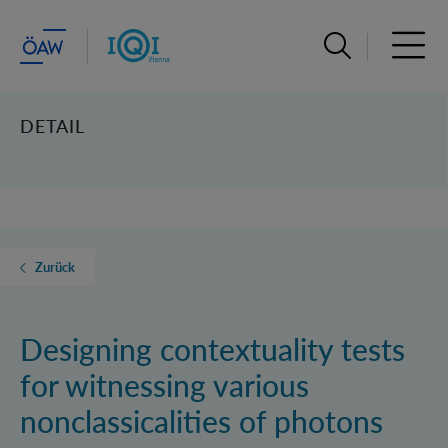
Suchleiste öffn
Haupt
DETAIL
Zurück
Designing contextuality tests
for witnessing various
nonclassicalities of photons