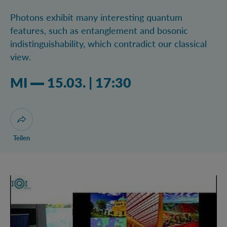
Photons exhibit many interesting quantum
features, such as entanglement and bosonic
indistinguishability, which contradict our classical
view.
Mittwoch 15.03.2023 05:03 Uhr
MI
15.03.
|
17:30
Dialog zum Teilen der Seite öffnen
Teilen