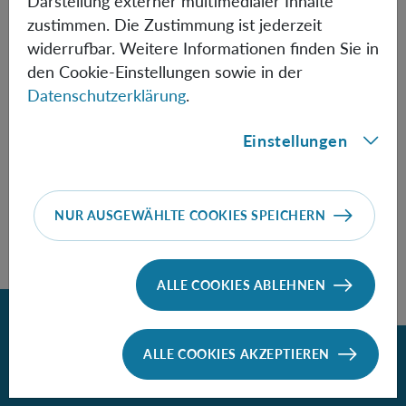
Darstellung externer multimedialer Inhalte
Speaker:
Ali Asadian
(Department of
zustimmen. Die Zustimmung ist jederzeit
Physics, Institute for Advanced Studies in Basic
widerrufbar. Weitere Informationen finden Sie in
Sciences [IASBS], Gava Zang)
den Cookie-Einstellungen sowie in der
Datenschutzerklärung
.
Einstellungen
FOLLOW THE TALK HERE
NUR AUSGEWÄHLTE COOKIES SPEICHERN
ALLE COOKIES ABLEHNEN
Zurück
ALLE COOKIES AKZEPTIEREN
Contact