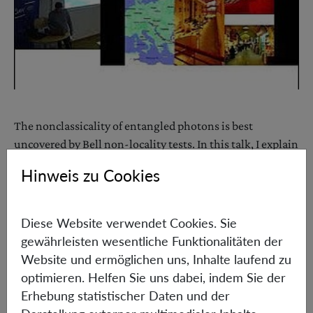
The nonclassicality of entangled photons is best
uncovered by Bell non-locality tests. In this talk, I explain
other nonclassicality tests, based on the notion of
Hinweis zu Cookies
contextuality, properly designed for witnessing each
specific feature of photons.
Diese Website verwendet Cookies. Sie
gewährleisten wesentliche Funktionalitäten der
Informationen
Website und ermöglichen uns, Inhalte laufend zu
optimieren. Helfen Sie uns dabei, indem Sie der
Erhebung statistischer Daten und der