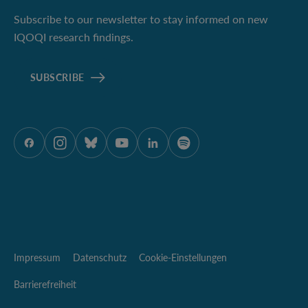
Subscribe to our newsletter to stay informed on new
IQOQI research findings.
SUBSCRIBE
ÖAW auf Facebook
ÖAW auf Instagram
ÖAW auf Bluesky
ÖAW auf Youtube
ÖAW auf LinkedIn
ÖAW auf Spotify
Impressum
Datenschutz
Cookie-Einstellungen
Barrierefreiheit