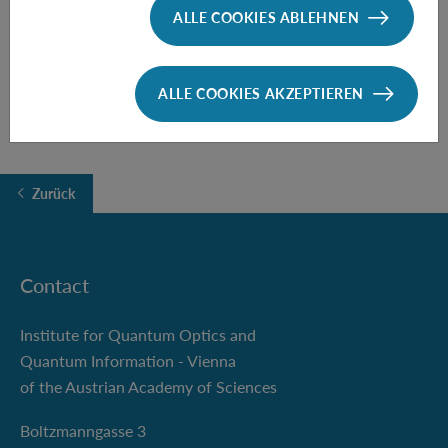
ALLE COOKIES ABLEHNEN
Speaker:
Sarah Loos
(University of Cambridge, UK)
ALLE COOKIES AKZEPTIEREN
Zurück
Contact
Institute for Quantum Optics and
Quantum Information - Vienna
of the Austrian Academy of Sciences
Boltzmanngasse 3