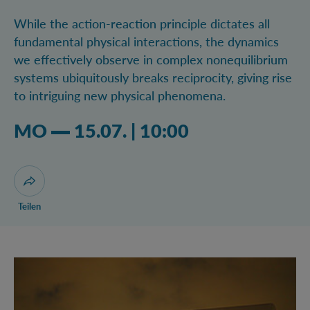
While the action-reaction principle dictates all
fundamental physical interactions, the dynamics
we effectively observe in complex nonequilibrium
systems ubiquitously breaks reciprocity, giving rise
to intriguing new physical phenomena.
Montag 15.07.2024 10:07 Uhr
MO
15.07.
|
10:00
Dialog zum Teilen der Seite öffnen
Teilen