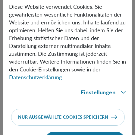
First, in binary fluids, nonreciprocal coupling between
Diese Website verwendet Cookies. Sie
fluid components can cause the emergence of travelling
gewährleisten wesentliche Funktionalitäten der
waves through PT symmetry-breaking phase transitions.
Website und ermöglichen uns, Inhalte laufend zu
We show that fluctuations not only inflate, as in
optimieren. Helfen Sie uns dabei, indem Sie der
equilibrium criticality, but also develop an asymptotically
Erhebung statistischer Daten und der
increasing time-reversal asymmetry [2]. Second, we
Darstellung externer multimedialer Inhalte
introduce nonreciprocal coupling in the XY model, where
zustimmen. Die Zustimmung ist jederzeit
nonreciprocity can lead to the formation of true long-
widerrufbar. Weitere Informationen finden Sie in
range order [3], but can also induce spatiotemporal chaos
den Cookie-Einstellungen sowie in der
that can be regarded as a source of self-generated noise.
Datenschutzerklärung
.
[1] Loos and Klapp, NJP (2020).
[2] Suchanek, Kroy, and Loos, PRE (2023), PRE (2023), and PRL (2023).
Einstellungen
[3] Loos, Klapp, and Martynec, PRL (2023).
Informationen
NUR AUSGEWÄHLTE COOKIES SPEICHERN