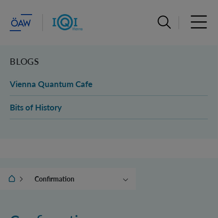
Suchleiste öffn
Haupt
BLOGS
Vienna Quantum Cafe
Bits of History
IQOQI Wien
Confirmation
Login
Register