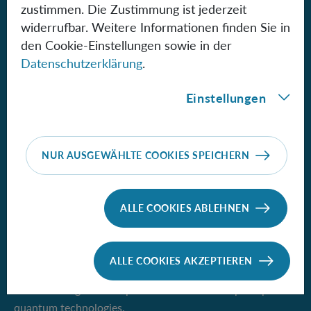
Institute for Quantum Optics and
zustimmen. Die Zustimmung ist jederzeit
Quantum Information - Vienna
widerrufbar. Weitere Informationen finden Sie in
of the Austrian Academy of Sciences
den Cookie-Einstellungen sowie in der
Datenschutzerklärung
.
Boltzmanngasse 3
1090 Vienna, Austria
Einstellungen
Phone +43 1 51581-9500
iqoqi-vienna(at)oeaw.ac.at
NUR AUSGEWÄHLTE COOKIES SPEICHERN
IQOQI Vienna
ALLE COOKIES ABLEHNEN
ALLE COOKIES AKZEPTIEREN
We pursue the vision of quantum information science and
the wide range of new possibilities it would open up for
quantum technologies.