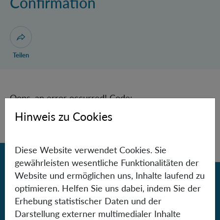
Confirmation
Dialog zum Teilen der Seite öffnen
Teilen
Oops, an error occurred! Code:
2026080916110504d46d3f
Hinweis zu Cookies
Diese Website verwendet Cookies. Sie
Zurück
gewährleisten wesentliche Funktionalitäten der
Website und ermöglichen uns, Inhalte laufend zu
optimieren. Helfen Sie uns dabei, indem Sie der
Contact
Erhebung statistischer Daten und der
Darstellung externer multimedialer Inhalte