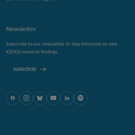
Newsletter
Subscribe to our newsletter to stay informed on new
IQOQI research findings.
SUBSCRIBE
ÖAW auf Facebook
ÖAW auf Instagram
ÖAW auf Bluesky
ÖAW auf Youtube
ÖAW auf LinkedIn
ÖAW auf Spotify