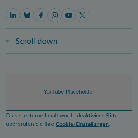
IQOQI Vienna on LinkedIn
IQOQI Vienna on Bluesky
IQOQI Vienna on Facebook
IQOQI Vienna on Instagram
IQOQI Vienna on Youtube
IQOQI Vienna on X
Scroll down
YouTube Placeholder
Dieser externe Inhalt wurde deaktiviert. Bitte
überprüfen Sie Ihre
.
Cookie-Einstellungen