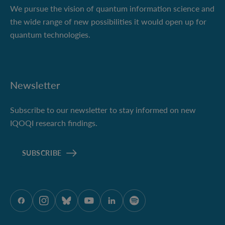
We pursue the vision of quantum information science and
the wide range of new possibilities it would open up for
quantum technologies.
Newsletter
Subscribe to our newsletter to stay informed on new
IQOQI research findings.
SUBSCRIBE
ÖAW auf Facebook
ÖAW auf Instagram
ÖAW auf Bluesky
ÖAW auf Youtube
ÖAW auf LinkedIn
ÖAW auf Spotify