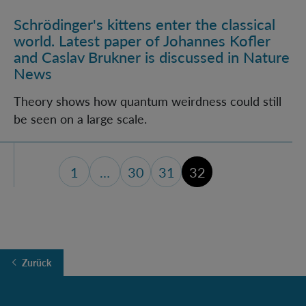
Schrödinger's kittens enter the classical
world. Latest paper of Johannes Kofler
and Caslav Brukner is discussed in Nature
News
Theory shows how quantum weirdness could still
be seen on a large scale.
1
…
30
31
32
erste Seite
Seite 30
Seite 31
Zurück