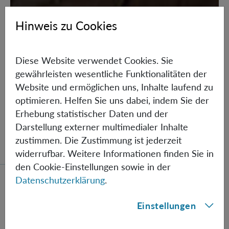
Hinweis zu Cookies
The Large Grant 2008 by FQXi has been
awarded to Caslav Brukner & Markus
Aspelmeyer
Diese Website verwendet Cookies. Sie
gewährleisten wesentliche Funktionalitäten der
Das 2005 gegründete Foundational Questions
Website und ermöglichen uns, Inhalte laufend zu
Institute (FQXi) fördert weltweit
optimieren. Helfen Sie uns dabei, indem Sie der
Forschungsprojekte zu fundamentalen Fragen der
Erhebung statistischer Daten und der
Physik und Kosmologie. Caslav Brukner von der
Darstellung externer multimedialer Inhalte
Universität Wien erhält mit 32 anderen
zustimmen. Die Zustimmung ist jederzeit
internationalen WissenschafterInnen den…
widerrufbar. Weitere Informationen finden Sie in
den Cookie-Einstellungen sowie in der
Datenschutzerklärung
.
Schrödinger's kittens enter the classical world. Late
Einstellungen