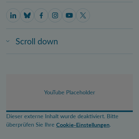
IQOQI Vienna on LinkedIn
IQOQI Vienna on Bluesky
IQOQI Vienna on Facebook
IQOQI Vienna on Instagram
IQOQI Vienna on Youtube
IQOQI Vienna on X
Scroll down
YouTube Placeholder
Dieser externe Inhalt wurde deaktiviert. Bitte
überprüfen Sie Ihre
.
Cookie-Einstellungen