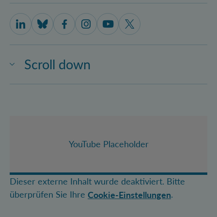
IQOQI Vienna on LinkedIn
IQOQI Vienna on Bluesky
IQOQI Vienna on Facebook
IQOQI Vienna on Instagram
IQOQI Vienna on Youtube
IQOQI Vienna on X
Scroll down
YouTube Placeholder
Dieser externe Inhalt wurde deaktiviert. Bitte
überprüfen Sie Ihre
.
Cookie-Einstellungen