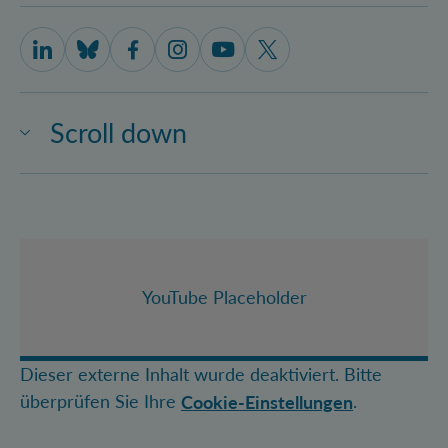
IQOQI Vienna on LinkedIn
IQOQI Vienna on Bluesky
IQOQI Vienna on Facebook
IQOQI Vienna on Instagram
IQOQI Vienna on Youtube
IQOQI Vienna on X
Scroll down
YouTube Placeholder
Dieser externe Inhalt wurde deaktiviert. Bitte
überprüfen Sie Ihre
.
Cookie-Einstellungen