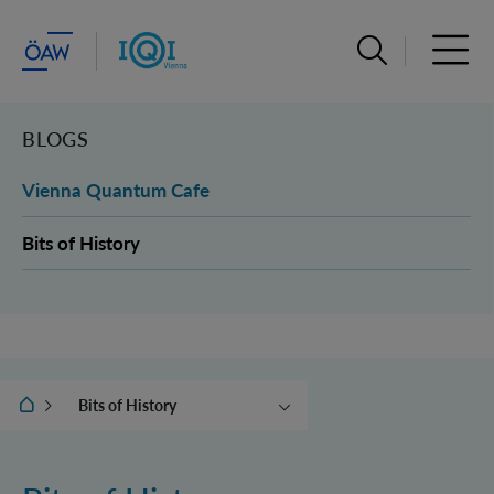
Suchleiste öffn
Haupt
BLOGS
Vienna Quantum Cafe
Bits of History
IQOQI Wien
Bits of History
Vienna Quantum Cafe