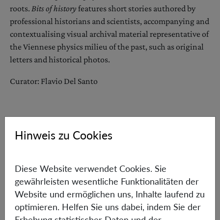
roots.
Bits of history
features short stories authored by
professional historians and scientists, accompanying and
contextualising visual archival material representative of
the Viennese physics milieu of the past, such as original
letters and historical photos.
Curator: Flavio Del Santo
Hinweis zu Cookies
Mehr lesen über das Event Why women scientists thriv
Diese Website verwendet Cookies. Sie
gewährleisten wesentliche Funktionalitäten der
MO
Website und ermöglichen uns, Inhalte laufend zu
optimieren. Helfen Sie uns dabei, indem Sie der
18.05.
Erhebung statistischer Daten und der