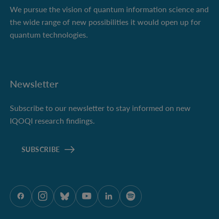
We pursue the vision of quantum information science and
the wide range of new possibilities it would open up for
quantum technologies.
Newsletter
Subscribe to our newsletter to stay informed on new
IQOQI research findings.
SUBSCRIBE
ÖAW auf Facebook
ÖAW auf Instagram
ÖAW auf Bluesky
ÖAW auf Youtube
ÖAW auf LinkedIn
ÖAW auf Spotify