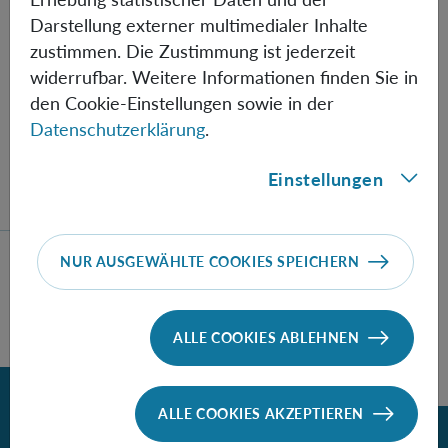
Why women scientists thrived at
Darstellung externer multimedialer Inhalte
the Radium Institute in interwar
zustimmen. Die Zustimmung ist jederzeit
Vienna
widerrufbar. Weitere Informationen finden Sie in
den Cookie-Einstellungen sowie in der
By Prof. Dr. Maria Rentetzi, TU Berlin
Datenschutzerklärung
.
Einstellungen
NUR AUSGEWÄHLTE COOKIES SPEICHERN
1
1
2
3
erste Seite
Seite 1
Seite 2
ALLE COOKIES ABLEHNEN
Zurück
ALLE COOKIES AKZEPTIEREN