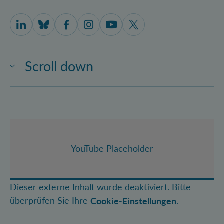
IQOQI Vienna on LinkedIn
IQOQI Vienna on Bluesky
IQOQI Vienna on Facebook
IQOQI Vienna on Instagram
IQOQI Vienna on Youtube
IQOQI Vienna on X
Scroll down
YouTube Placeholder
Dieser externe Inhalt wurde deaktiviert. Bitte
überprüfen Sie Ihre
.
Cookie-Einstellungen