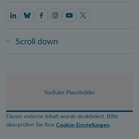
IQOQI Vienna on LinkedIn
IQOQI Vienna on Bluesky
IQOQI Vienna on Facebook
IQOQI Vienna on Instagram
IQOQI Vienna on Youtube
IQOQI Vienna on X
Scroll down
YouTube Placeholder
Dieser externe Inhalt wurde deaktiviert. Bitte
überprüfen Sie Ihre
.
Cookie-Einstellungen