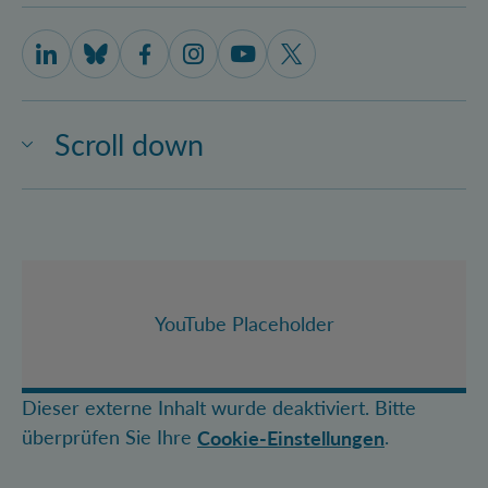
IQOQI Vienna on LinkedIn
IQOQI Vienna on Bluesky
IQOQI Vienna on Facebook
IQOQI Vienna on Instagram
IQOQI Vienna on Youtube
IQOQI Vienna on X
Scroll down
YouTube Placeholder
Dieser externe Inhalt wurde deaktiviert. Bitte
überprüfen Sie Ihre
.
Cookie-Einstellungen